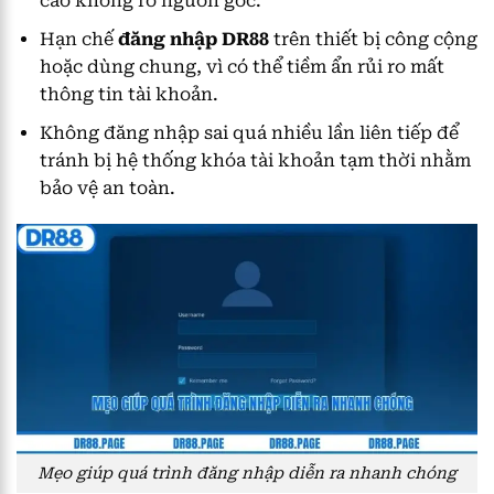
cáo không rõ nguồn gốc.
Hạn chế
đăng nhập DR88
trên thiết bị công cộng
hoặc dùng chung, vì có thể tiềm ẩn rủi ro mất
thông tin tài khoản.
Không đăng nhập sai quá nhiều lần liên tiếp để
tránh bị hệ thống khóa tài khoản tạm thời nhằm
bảo vệ an toàn.
Mẹo giúp quá trình đăng nhập diễn ra nhanh chóng