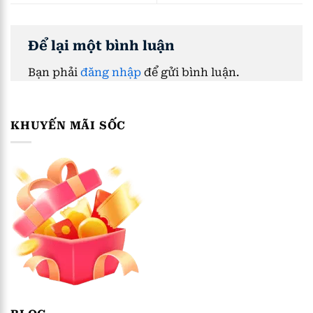
Để lại một bình luận
Bạn phải
đăng nhập
để gửi bình luận.
KHUYẾN MÃI SỐC