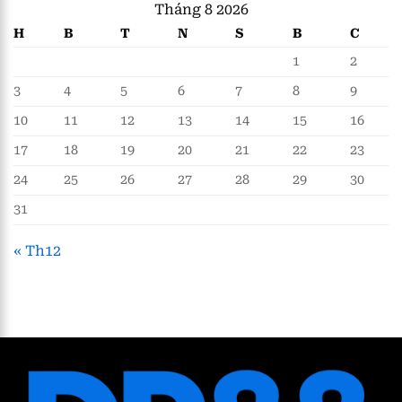
DR88
Hướng
–
Tháng 8 2026
Dẫn
Khám
Chi
Phá
H
B
T
N
S
B
C
Tiết
Luật
2025
Chơi
1
2
&
Cấu
Trúc
3
4
5
6
7
8
9
Sắp
Xếp
10
11
12
13
14
15
16
Bài
17
18
19
20
21
22
23
24
25
26
27
28
29
30
31
« Th12