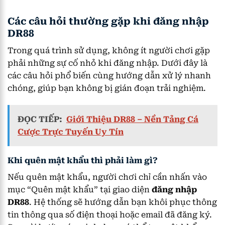
Các câu hỏi thường gặp khi đăng nhập
DR88
Trong quá trình sử dụng, không ít người chơi gặp
phải những sự cố nhỏ khi đăng nhập. Dưới đây là
các câu hỏi phổ biến cùng hướng dẫn xử lý nhanh
chóng, giúp bạn không bị gián đoạn trải nghiệm.
ĐỌC TIẾP:
Giới Thiệu DR88 – Nền Tảng Cá
Cược Trực Tuyến Uy Tín
Khi quên mật khẩu thì phải làm gì?
Nếu quên mật khẩu, người chơi chỉ cần nhấn vào
mục “Quên mật khẩu” tại giao diện
đăng nhập
DR88
. Hệ thống sẽ hướng dẫn bạn khôi phục thông
tin thông qua số điện thoại hoặc email đã đăng ký.