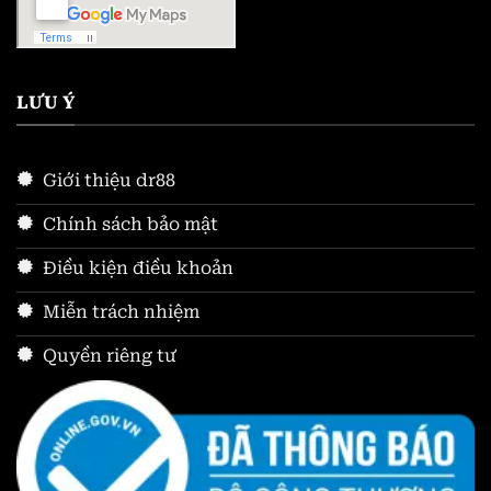
LƯU Ý
Giới thiệu dr88
Chính sách bảo mật
Điều kiện điều khoản
Miễn trách nhiệm
Quyền riêng tư