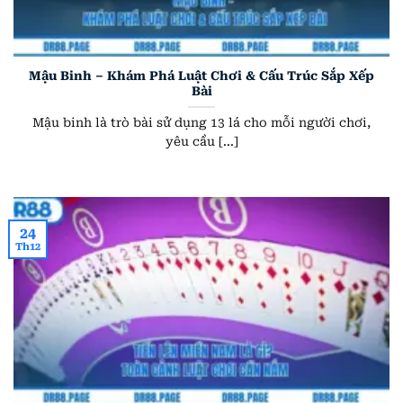
Mậu Binh – Khám Phá Luật Chơi & Cấu Trúc Sắp Xếp
Bài
Mậu binh là trò bài sử dụng 13 lá cho mỗi người chơi,
yêu cầu [...]
24
Th12