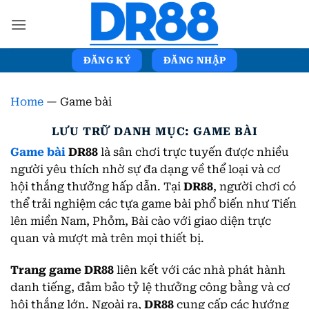
Bỏ
qua
nội
dung
ĐĂNG KÝ
ĐĂNG NHẬP
Home
—
Game bài
LƯU TRỮ DANH MỤC:
GAME BÀI
Game bài
DR88
là sân chơi trực tuyến được nhiều
người yêu thích nhờ sự đa dạng về thể loại và cơ
hội thắng thưởng hấp dẫn. Tại
DR88
, người chơi có
thể trải nghiệm các tựa game bài phổ biến như Tiến
lên miền Nam, Phỏm, Bài cào với giao diện trực
quan và mượt mà trên mọi thiết bị.
Trang game DR88
liên kết với các nhà phát hành
danh tiếng, đảm bảo tỷ lệ thưởng công bằng và cơ
hội thắng lớn. Ngoài ra,
DR88
cung cấp các hướng