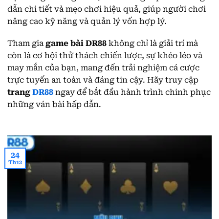
dẫn chi tiết và mẹo chơi hiệu quả, giúp người chơi
nâng cao kỹ năng và quản lý vốn hợp lý.
Tham gia
game bài DR88
không chỉ là giải trí mà
còn là cơ hội thử thách chiến lược, sự khéo léo và
may mắn của bạn, mang đến trải nghiệm cá cược
trực tuyến an toàn và đáng tin cậy. Hãy truy cập
trang
DR88
ngay để bắt đầu hành trình chinh phục
những ván bài hấp dẫn.
24
Th12