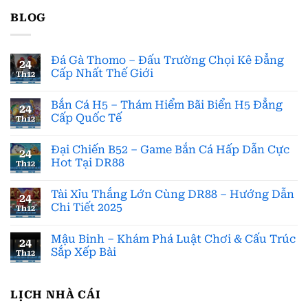
BLOG
Đá Gà Thomo – Đấu Trường Chọi Kê Đẳng
24
Cấp Nhất Thế Giới
Th12
Không
có
Bắn Cá H5 – Thám Hiểm Bãi Biển H5 Đẳng
bình
24
luận
Cấp Quốc Tế
Th12
ở
Đá
Không
Gà
có
Đại Chiến B52 – Game Bắn Cá Hấp Dẫn Cực
Thomo
bình
24
–
luận
Hot Tại DR88
Th12
Đấu
ở
Trường
Bắn
Không
Chọi
Cá
có
Tài Xỉu Thắng Lớn Cùng DR88 – Hướng Dẫn
Kê
H5
bình
24
Đẳng
–
luận
Chi Tiết 2025
Th12
Cấp
Thám
ở
Nhất
Hiểm
Đại
Không
Thế
Bãi
Chiến
có
Mậu Binh – Khám Phá Luật Chơi & Cấu Trúc
Giới
Biển
B52
bình
24
H5
–
luận
Sắp Xếp Bài
Th12
Đẳng
Game
ở
Cấp
Bắn
Tài
Không
Quốc
Cá
Xỉu
có
Tế
Hấp
Thắng
bình
LỊCH NHÀ CÁI
Dẫn
Lớn
luận
Cực
Cùng
ở