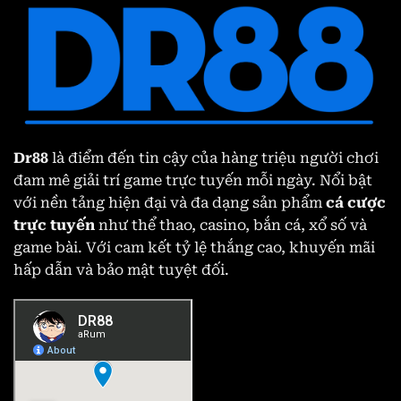
Dr88
là điểm đến tin cậy của hàng triệu người chơi
đam mê giải trí game trực tuyến mỗi ngày. Nổi bật
với nền tảng hiện đại và đa dạng sản phẩm
cá cược
trực tuyến
như thể thao, casino, bắn cá, xổ số và
game bài. Với cam kết tỷ lệ thắng cao, khuyến mãi
hấp dẫn và bảo mật tuyệt đối.