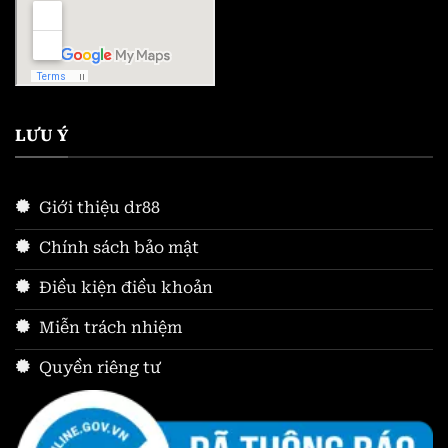
LƯU Ý
Giới thiệu dr88
Chính sách bảo mật
Điều kiện điều khoản
Miễn trách nhiệm
Quyền riêng tư