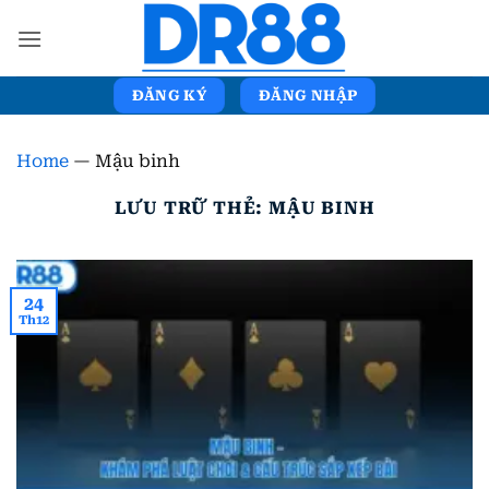
Bỏ
qua
nội
dung
ĐĂNG KÝ
ĐĂNG NHẬP
Home
—
Mậu binh
LƯU TRỮ THẺ:
MẬU BINH
24
Th12