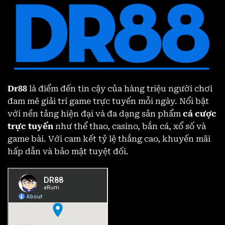
Dr88
là điểm đến tin cậy của hàng triệu người chơi
đam mê giải trí game trực tuyến mỗi ngày. Nổi bật
với nền tảng hiện đại và đa dạng sản phẩm
cá cược
trực tuyến
như thể thao, casino, bắn cá, xổ số và
game bài. Với cam kết tỷ lệ thắng cao, khuyến mãi
hấp dẫn và bảo mật tuyệt đối.