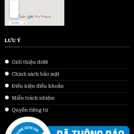
LƯU Ý
Giới thiệu dr88
Chính sách bảo mật
Điều kiện điều khoản
Miễn trách nhiệm
Quyền riêng tư