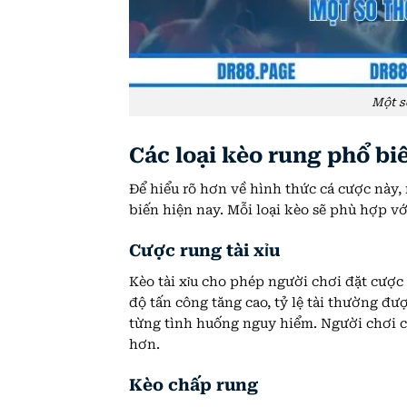
Một s
Các loại kèo rung phổ bi
Để hiểu rõ hơn về hình thức cá cược này
biến hiện nay. Mỗi loại kèo sẽ phù hợp v
Cược rung tài xỉu
Kèo tài xỉu cho phép người chơi đặt cược 
độ tấn công tăng cao, tỷ lệ tài thường đư
từng tình huống nguy hiểm. Người chơi c
hơn.
Kèo chấp rung