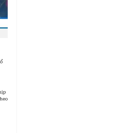
hổ
hịp
theo