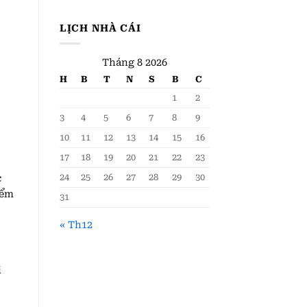
Dẫn
Không
Thắng
Cực
có
Lớn
Hot
bình
Cùng
Tại
LỊCH NHÀ CÁI
luận
DR88
DR88
ở
–
Mậu
Hướng
Binh
Dẫn
–
Tháng 8 2026
Chi
Khám
Tiết
Phá
H
B
T
N
S
B
C
2025
Luật
Chơi
1
2
&
Cấu
3
4
5
6
7
8
9
Trúc
Sắp
Xếp
10
11
12
13
14
15
16
Bài
17
18
19
20
21
22
23
24
25
26
27
28
29
30
c
iểm
31
« Th12
i