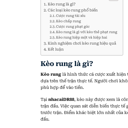
Kèo rung là gì?
Các loại kèo rung phổ biến
Cược rung tài xỉu
Kèo chấp rung
Cược rung phạt góc
Kèo rung là gì với kèo thẻ phạt rung
Kèo rung hiệp một và hiệp hai
Kinh nghiệm chơi kèo rung hiệu quả
Kết luận
Kèo rung là gì?
Kèo rung
là hình thức cá cược xuất hiện t
dựa trên thế trận thực tế. Người chơi kh
phù hợp để vào tiền.
Tại
nhacaiDR88
, kèo này được xem là cô
trận đấu. Việc quan sát diễn biến thực tế
trước trận. Điểm khác biệt lớn nhất của k
đấu.