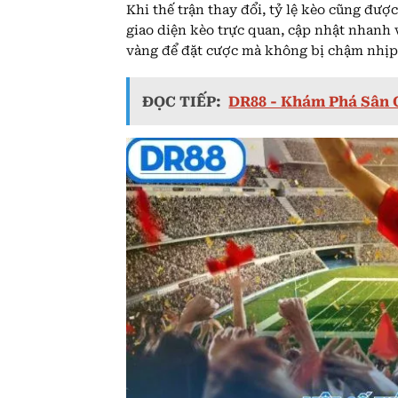
Khi thế trận thay đổi, tỷ lệ kèo cũng đư
giao diện kèo trực quan, cập nhật nhanh 
vàng để đặt cược mà không bị chậm nhịp 
ĐỌC TIẾP:
DR88 - Khám Phá Sân 