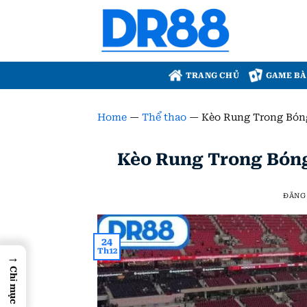
Bỏ
qua
nội
dung
TRANG CHỦ
GAME BÀ
Home
—
Thể thao
—
Kèo Rung Trong Bón
Kèo Rung Trong Bóng
ĐĂNG
24
Th12
→
Chỉ mục