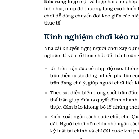
Kèo rung
hiệp một và hiệp hai cho phép 
hiệp hai, nhịp độ thường tăng cao khiến 
chơi dễ dàng chuyển đổi kèo giữa các hiệp
thực tế.
Kinh nghiệm chơi kèo ru
Nhà cái khuyến nghị người chơi xây dựng 
nghiệm là yếu tố then chốt để thành công 
Ưu tiên trận đấu có nhịp độ cao: Khôn
trận diễn ra sôi động, nhiều pha tấn cô
trận đáng chú ý, giúp người chơi tiết k
Theo sát diễn biến trong suốt trận đấu:
thế trận giúp đưa ra quyết định nhanh 
thực, đảm bảo không bỏ lỡ những thời
Kiểm soát ngân sách cược chặt chẽ: Quả
dài. Người chơi nên chia nhỏ ngân sác
kỷ luật tài chính và chỉ đặt cược khi p