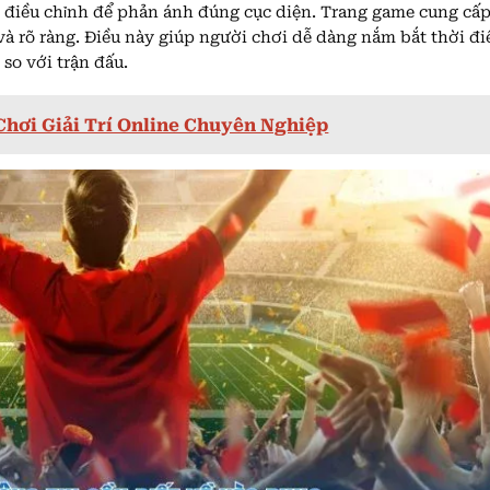
ợc điều chỉnh để phản ánh đúng cục diện. Trang game cung cấ
và rõ ràng. Điều này giúp người chơi dễ dàng nắm bắt thời đ
so với trận đấu.
Chơi Giải Trí Online Chuyên Nghiệp