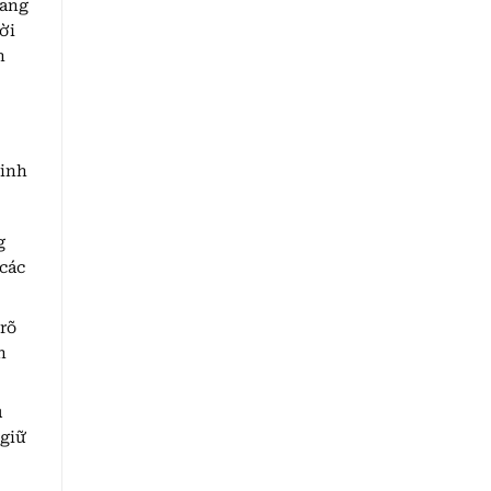
sang
ời
n
kinh
g
 các
 rõ
n
u
 giữ