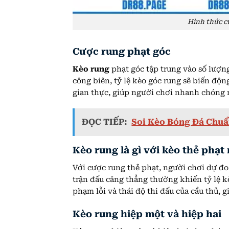
Hình thức c
Cược rung phạt góc
Kèo rung
phạt góc tập trung vào số lượng
công biên, tỷ lệ kèo góc rung sẽ biến độ
gian thực, giúp người chơi nhanh chóng 
ĐỌC TIẾP:
Soi Kèo Bóng Đá Chuẩ
Kèo rung là gì với kèo thẻ phạt
Với cược rung thẻ phạt, người chơi dự đo
trận đấu căng thẳng thường khiến tỷ lệ 
phạm lỗi và thái độ thi đấu của cầu thủ, 
Kèo rung hiệp một và hiệp hai