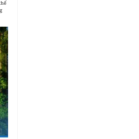
thế
g