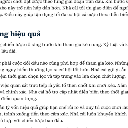
người chơi đặt cược theo từng giai đoạn trận đấu. Khi bước 
kèo này trở nên hấp dẫn hơn. Nhà cái tối ưu giao diện để ngư
. Điều này giúp tận dụng tối đa cơ hội cá cược theo diễn biế
ng hiệu quả
chiến lược rõ ràng trước khi tham gia kèo rung. Kỷ luật và 
lâu dài.
g phải cuộc đối đầu nào cũng phù hợp để tham gia kèo. Nhữn
ng nguy hiểm thường tạo ra cơ hội tốt hơn. Nhà cái gợi ý sẵn
iệm thời gian chọn lọc và tập trung vào lựa chọn chất lượng.
 Việc quan sát trực tiếp là yếu tố then chốt khi chơi kèo. Nắm
và chính xác. Nhà cái hỗ trợ cập nhật diễn biến theo thời gia
 điểm quan trọng.
n lý vốn hiệu quả giúp hạn chế rủi ro và duy trì cuộc chơi lâ
h, tránh xuống tiền theo cảm xúc. Nhà cái luôn khuyến khích
hù hợp với chiến lược ban đầu.