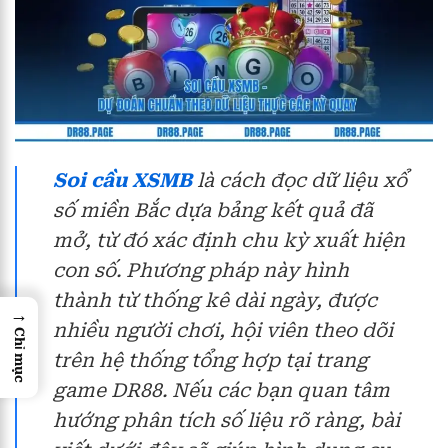
Soi cầu XSMB
là cách đọc dữ liệu xổ
số miền Bắc dựa bảng kết quả đã
mở, từ đó xác định chu kỳ xuất hiện
con số. Phương pháp này hình
thành từ thống kê dài ngày, được
→
nhiều người chơi, hội viên theo dõi
Chỉ mục
trên hệ thống tổng hợp tại trang
game DR88. Nếu các bạn quan tâm
hướng phân tích số liệu rõ ràng, bài