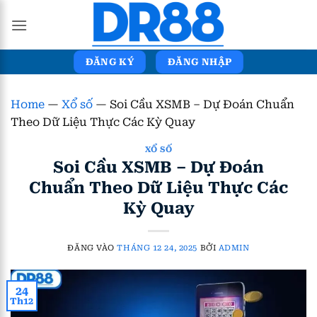
Bỏ
qua
nội
dung
ĐĂNG KÝ
ĐĂNG NHẬP
Home
—
Xổ số
—
Soi Cầu XSMB – Dự Đoán Chuẩn
Theo Dữ Liệu Thực Các Kỳ Quay
XỔ SỐ
Soi Cầu XSMB – Dự Đoán
Chuẩn Theo Dữ Liệu Thực Các
Kỳ Quay
ĐĂNG VÀO
THÁNG 12 24, 2025
BỞI
ADMIN
24
Th12