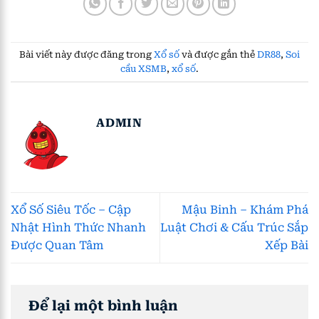
Bài viết này được đăng trong
Xổ số
và được gắn thẻ
DR88
,
Soi
cầu XSMB
,
xổ số
.
ADMIN
Xổ Số Siêu Tốc – Cập
Mậu Binh – Khám Phá
Nhật Hình Thức Nhanh
Luật Chơi & Cấu Trúc Sắp
Được Quan Tâm
Xếp Bài
Để lại một bình luận