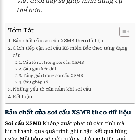
viết dưới đây sẽ giúp hình dung cụ
thể hơn.
Tóm Tắt
Bản chất của soi cầu XSMB theo dữ liệu
Cách tiếp cận soi cầu XS miền Bắc theo từng dạng
cầu
Cầu lô rơi trong soi cầu XSMB
Cầu gan kéo dài
Tổng giải trong soi cầu XSMB
Cầu ghép số
Những yếu tố cần nắm khi soi cầu
Kết luận
Bản chất của soi cầu XSMB theo dữ liệu
Soi cầu XSMB
không xuất phát từ cảm tính mà
hình thành qua quá trình ghi nhận kết quả từng
ngày. Mỗi bảng số mở thưởng phản ánh tần suất