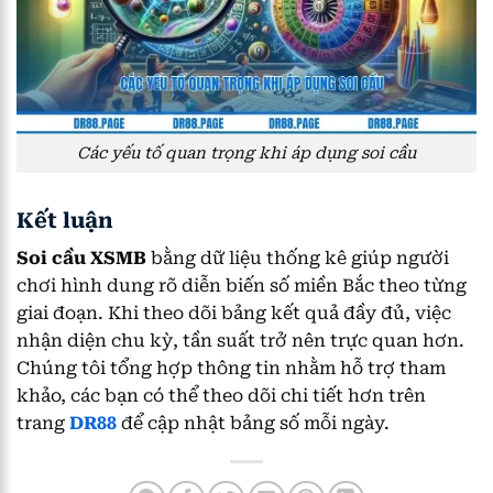
Các yếu tố quan trọng khi áp dụng soi cầu
Kết luận
Soi cầu XSMB
bằng dữ liệu thống kê giúp người
chơi hình dung rõ diễn biến số miền Bắc theo từng
giai đoạn. Khi theo dõi bảng kết quả đầy đủ, việc
nhận diện chu kỳ, tần suất trở nên trực quan hơn.
Chúng tôi tổng hợp thông tin nhằm hỗ trợ tham
khảo, các bạn có thể theo dõi chi tiết hơn trên
trang
DR88
để cập nhật bảng số mỗi ngày.