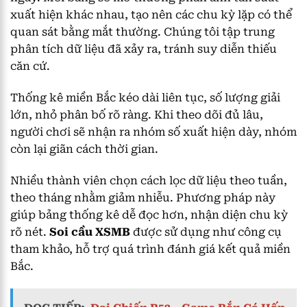
xuất hiện khác nhau, tạo nên các chu kỳ lặp có thể
quan sát bằng mắt thường. Chúng tôi tập trung
phân tích dữ liệu đã xảy ra, tránh suy diễn thiếu
căn cứ.
Thống kê miền Bắc kéo dài liên tục, số lượng giải
lớn, nhỏ phân bố rõ ràng. Khi theo dõi đủ lâu,
người chơi sẽ nhận ra nhóm số xuất hiện dày, nhóm
còn lại giãn cách thời gian.
Nhiều thành viên chọn cách lọc dữ liệu theo tuần,
theo tháng nhằm giảm nhiễu. Phương pháp này
giúp bảng thống kê dễ đọc hơn, nhận diện chu kỳ
rõ nét.
Soi cầu XSMB
được sử dụng như công cụ
tham khảo, hỗ trợ quá trình đánh giá kết quả miền
Bắc.