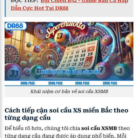
ĐỌC TIẾP:
Đại Chiến B52 - Game Bắn Cá Hấp
Dẫn Cực Hot Tại DR88
Khái niệm cơ bản về soi cầu XSMB
Cách tiếp cận soi cầu XS miền Bắc theo
từng dạng cầu
Để hiểu rõ hơn, chúng tôi chia
soi cầu XSMB
theo
từng dạng cầu đang được áp dụng phổ biến. Mỗi