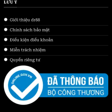
LƯU Ý
Giới thiệu dr88
Chính sách bảo mật
Điều kiện điều khoản
Miễn trách nhiệm
Quyền riêng tư