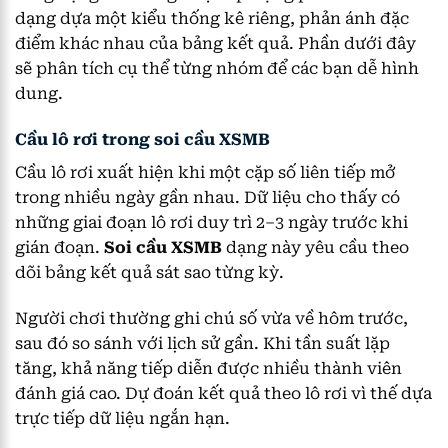
dạng dựa một kiểu thống kê riêng, phản ánh đặc
điểm khác nhau của bảng kết quả. Phần dưới đây
sẽ phân tích cụ thể từng nhóm để các bạn dễ hình
dung.
Cầu lô rơi trong soi cầu XSMB
Cầu lô rơi xuất hiện khi một cặp số liên tiếp mở
trong nhiều ngày gần nhau. Dữ liệu cho thấy có
những giai đoạn lô rơi duy trì 2–3 ngày trước khi
gián đoạn.
Soi cầu XSMB
dạng này yêu cầu theo
dõi bảng kết quả sát sao từng kỳ.
Người chơi thường ghi chú số vừa về hôm trước,
sau đó so sánh với lịch sử gần. Khi tần suất lặp
tăng, khả năng tiếp diễn được nhiều thành viên
đánh giá cao. Dự đoán kết quả theo lô rơi vì thế dựa
trực tiếp dữ liệu ngắn hạn.