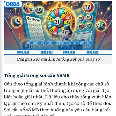
Cầu gan kéo dài ảnh hưởng kết quả quay số
Tổng giải trong soi cầu XSMB
Cầu theo tổng giải hình thành khi cộng các chữ số
trong một giải cụ thể, thường áp dụng với giải đặc
biệt hoặc giải nhất. Dữ liệu cho thấy tổng xuất hiện
lặp lại theo chu kỳ nhất định, tạo cơ sở để theo dõi.
Soi cầu xổ số MB theo hướng này yêu cầu bảng kết