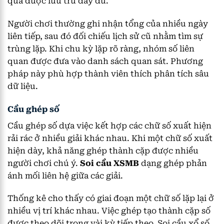
quả được lưu trữ đầy đủ.
Người chơi thường ghi nhận tổng của nhiều ngày
liên tiếp, sau đó đối chiếu lịch sử cũ nhằm tìm sự
trùng lặp. Khi chu kỳ lặp rõ ràng, nhóm số liên
quan được đưa vào danh sách quan sát. Phương
pháp này phù hợp thành viên thích phân tích sâu
dữ liệu.
Cầu ghép số
Cầu ghép số dựa việc kết hợp các chữ số xuất hiện
rải rác ở nhiều giải khác nhau. Khi một chữ số xuất
hiện dày, khả năng ghép thành cặp được nhiều
người chơi chú ý.
Soi cầu XSMB
dạng ghép phản
ánh mối liên hệ giữa các giải.
Thống kê cho thấy có giai đoạn một chữ số lặp lại ở
nhiều vị trí khác nhau. Việc ghép tạo thành cặp số
được theo dõi trong vài kỳ tiếp theo. Soi cầu xổ số